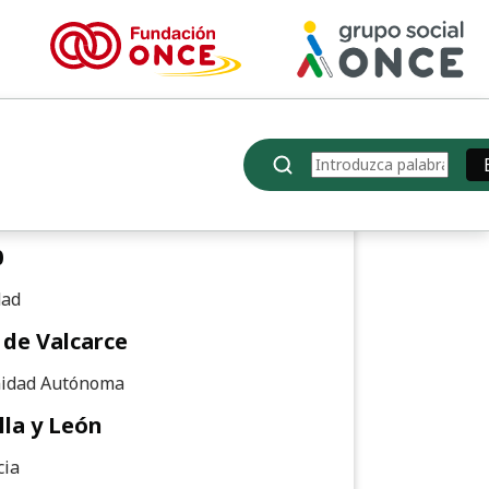
e de punto de interés: Conten
Buscar
rguemunicipalvegadevalcarce@gmail.com
 Postal
0
dad
 de Valcarce
idad Autónoma
lla y León
cia