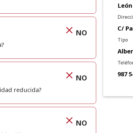
León
Direcc
C/ Pa
NO
Tipo
a?
Albe
Teléfo
987 5
NO
lidad reducida?
NO