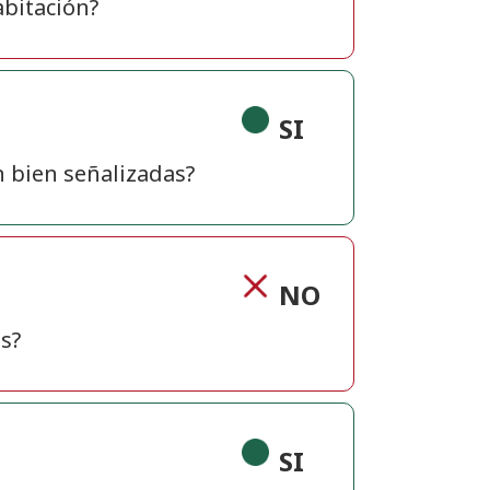
bitación?
SI
n bien señalizadas?
NO
s?
SI