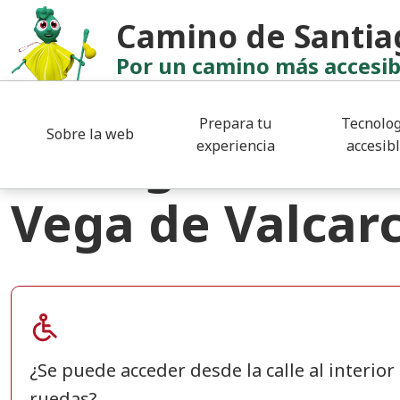
Pasar al contenido principal
Camino de Santia
Por un camino más accesib
Albergue
Prepara tu
Tecnolog
Sobre la web
Albergue Munic
experiencia
accesib
Vega de Valcar
¿Se puede acceder desde la calle al interior
ruedas?