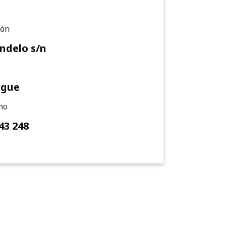
ión
ndelo s/n
rgue
no
43 248