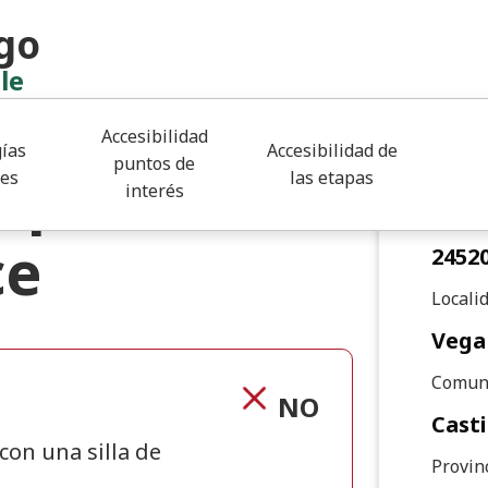
go
le
Detall
Accesibilidad
Email
ías
Accesibilidad de
puntos de
ipal de
albe
les
las etapas
interés
Código
ce
2452
Locali
Vega
Comun
NO
Casti
 con una silla de
Provin