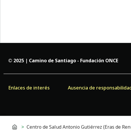
© 2025 | Camino de Santiago - Fundación ONCE
Enlaces de interés
Ausencia de responsabilida
Te encuentras en
Inicio
Centro de Salud Antonio Gutiérrez (Eras de Ren