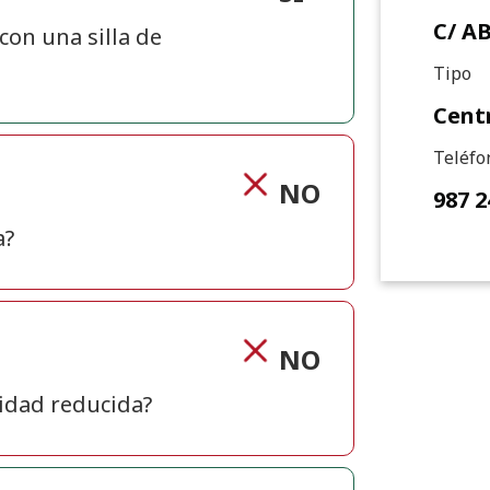
C/ A
 con una silla de
Tipo
Cent
Teléfo
NO
987 2
a?
NO
lidad reducida?