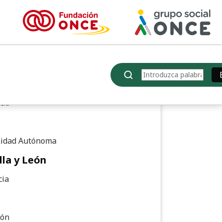
e de punto de interés: Conten
 Postal
Buscar
8
dad
idad Autónoma
lla y León
cia
ión