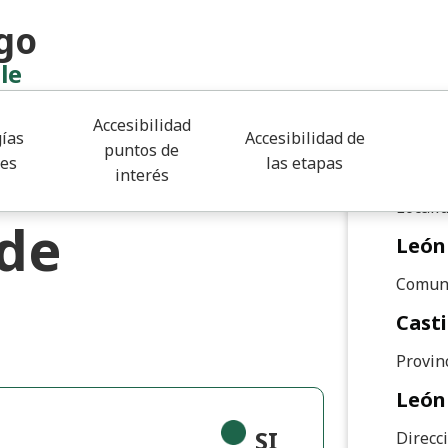
go
le
Detall
Accesibilidad
Código
ías
Accesibilidad de
puntos de
d Antonio
les
las etapas
2400
interés
Locali
 de
León
Comun
Casti
Provin
León
SI
Direcc