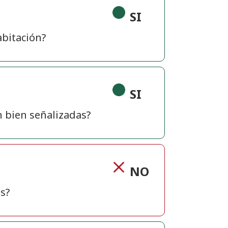
SI
bitación?
SI
n bien señalizadas?
NO
s?