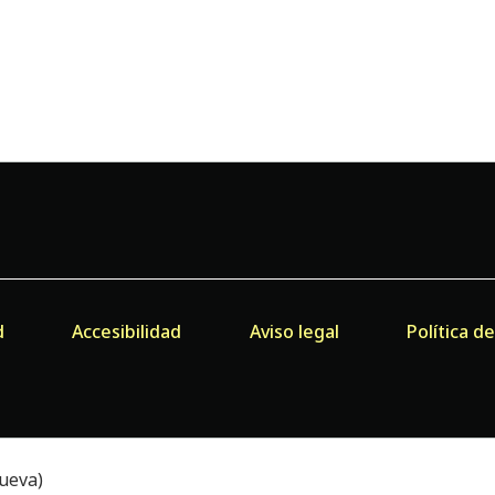
d
Accesibilidad
Aviso legal
Política d
ueva)