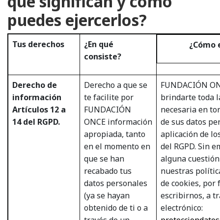
qué significan y cómo
puedes ejercerlos?
Tus derechos
¿En qué
¿Cómo e
consiste?
Derecho de
Derecho a que se
FUNDACIÓN ON
información
te facilite por
brindarte toda 
Artículos 12 a
FUNDACIÓN
necesaria en to
14 del RGPD.
ONCE información
de sus datos pe
apropiada, tanto
aplicación de lo
en el momento en
del RGPD. Sin e
que se han
alguna cuestión
recabado tus
nuestras polític
datos personales
de cookies, por 
(ya se hayan
escribirnos, a t
obtenido de ti o a
electrónico:
través de un
protecciondato