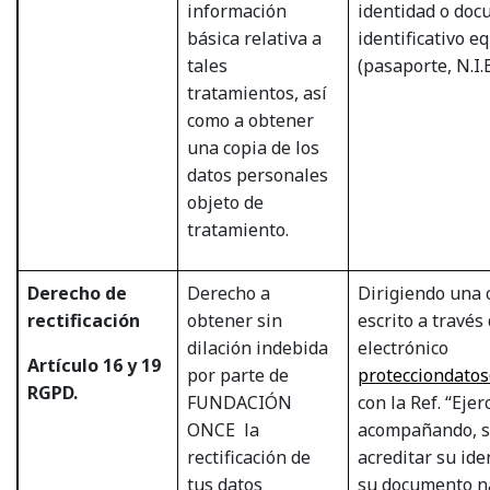
información
identidad o do
básica relativa a
identificativo e
tales
(pasaporte, N.I.E
tratamientos, así
como a obtener
una copia de los
datos personales
objeto de
tratamiento.
Derecho de
Derecho a
Dirigiendo una 
rectificación
obtener sin
escrito a través
dilación indebida
electrónico
Artículo 16 y 19
por parte de
protecciondato
RGPD.
FUNDACIÓN
con la Ref. “Eje
ONCE
la
acompañando, si
rectificación de
acreditar su ide
tus datos
su documento n