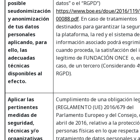
posible
datos” o el “RGPD”)
seudonimización
https://www.boe.es/doue/2016/119
y anonimización
00088.pdf
. En caso de tratamientos
de tus datos
destinados para garantizar la segu
personales
la plataforma, la red y el sistema de
aplicando, para
información asociado podrá esgrimi
ello, las
cuando proceda, la satisfacción del 
adecuadas
legítimo de FUNDACIÓN ONCE
o, e
técnicas
caso, de un tercero (Considerando 4
disponibles al
RGPD).
efecto.
Aplicar las
Cumplimiento de una obligación le
pertinentes
(REGLAMENTO (UE) 2016/679 del
medidas de
Parlamento Europeo y del Consejo, 
seguridad,
abril de 2016, relativo a la protecci
técnicas y/o
personas físicas en lo que respecta 
organizativas
tratamiento de datos personales y a 