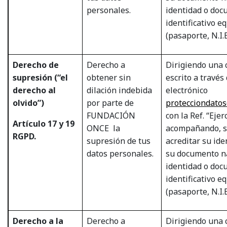
personales.
identidad o do
identificativo e
(pasaporte, N.I.E
Derecho de
Derecho a
Dirigiendo una 
supresión (“el
obtener sin
escrito a través
derecho al
dilación indebida
electrónico
olvido”)
por parte de
protecciondato
FUNDACIÓN
con la Ref. “Eje
Artículo 17 y 19
ONCE
la
acompañando, si
RGPD.
supresión de tus
acreditar su ide
datos personales.
su documento n
identidad o do
identificativo e
(pasaporte, N.I.E
Derecho a la
Derecho a
Dirigiendo una 