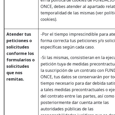
ONCE, debes atender al apartado relati
temporalidad de las mismas (ver
polít
cookies
).
Atender tus
-Por el tiempo imprescindible para at
peticiones o
forma correcta tus peticiones y/o solic
solicitudes
específicas según cada caso.
conforme los
-Si las mismas, consistieran en la ejec
formularios o
petición tuya de medidas precontractu
solicitudes
la suscripción de un contrato con F
que nos
ONCE, tus datos se conservarán por to
remitas.
tiempo necesario para dar debida sati
a tales medidas precontractuales o ej
del contrato entre las partes, así com
posteriormente dar cuenta ante las
autoridades públicas de las