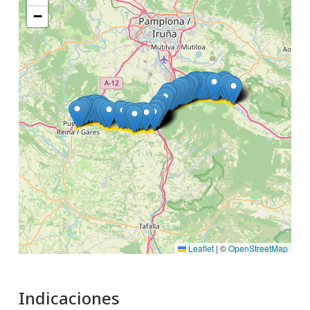
−
Leaflet
|
©
OpenStreetMap
Indicaciones