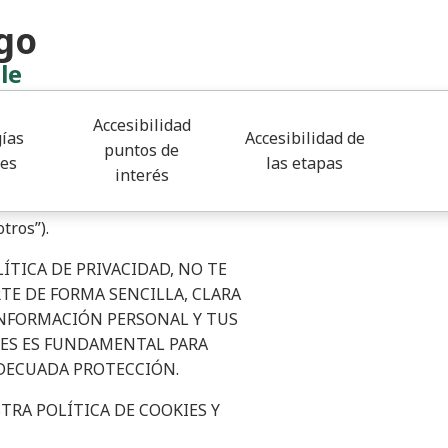
go
dad
le
Accesibilidad
ías
Accesibilidad de
puntos de
lante, “política de privacidad web”
les
las etapas
interés
aforma”), bajo la titularidad de
DE PERSONAS CON
tros”).
ÍTICA DE PRIVACIDAD, NO TE
RTE DE
FORMA SENCILLA, CLARA
NFORMACIÓN PERSONAL Y TUS
LES ES FUNDAMENTAL PARA
DECUADA PROTECCIÓN.
STRA
POLÍTICA DE COOKIES
Y