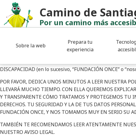
Pasar al contenido principal
Camino de Santia
Política de privaci
Por un camino más accesib
Prepara tu
Tecnolog
Sobre la web
A continuación, se muestra la política de privacidad (en ade
experiencia
accesib
o “política”) que rige en Accessibilitas (en adelante, “la Plat
FUNDACIÓN ONCE PARA LA COOPERACIÓN E INCLUSIÓN 
DISCAPACIDAD (en lo sucesivo, “FUNDACIÓN ONCE” o “noso
POR FAVOR, DEDICA UNOS MINUTOS A LEER NUESTRA POL
LLEVARÁ MUCHO TIEMPO. CON ELLA QUEREMOS EXPLICA
Y TRANSPARENTE
CÓMO TRATAMOS Y PROTEGEMOS TU I
DERECHOS.
TU SEGURIDAD Y LA DE TUS DATOS PERSONA
FUNDACIÓN ONCE, Y NOS TOMAMOS MUY EN SERIO SU A
TAMBIÉN TE RECOMENDAMOS LEER ATENTAMENTE NUE
NUESTRO
AVISO LEGAL
.