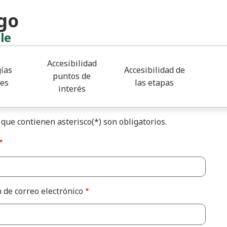
go
le
Accesibilidad
ías
Accesibilidad de
puntos de
les
las etapas
interés
cta con nosotros
que contienen asterisco(*) son obligatorios.
n de correo electrónico