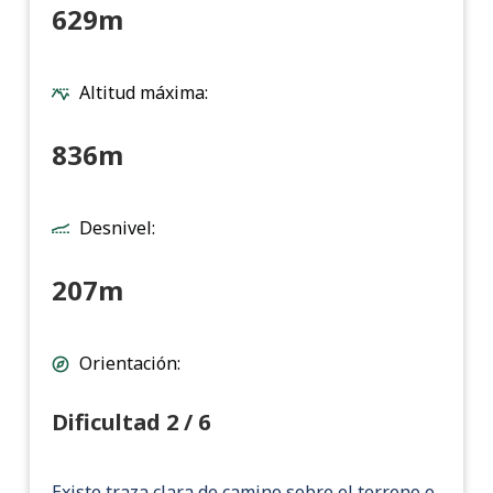
629m
Altitud máxima:
836m
Desnivel:
207m
Orientación:
Dificultad 2 / 6
Existe traza clara de camino sobre el terreno o