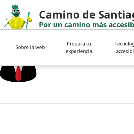
Pasar al contenido principal
Albergue das Animas
Camino de Santia
Por un camino más accesib
admin
Prepara tu
Tecnolog
Sobre la web
experiencia
accesib
Pie de página